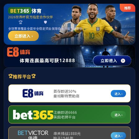
MK(体育科技有限公司)体育
·官方网站
科学研究
科研平台
科研团队
科研制度
青年科协