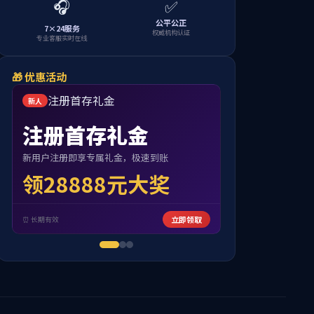
2024-10-16
）》的通知
2026-05-15
遴选办法
2026-04-30
2026-04-28