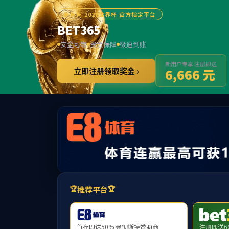
MK
学院概况
师资队伍
人才培
校友天地