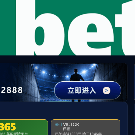
(体育科技有限公司)体育·官
书记信箱
养
科学研究
MK SPORTS
学生工作