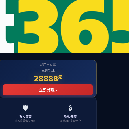
方网站
院长信箱
联系我们