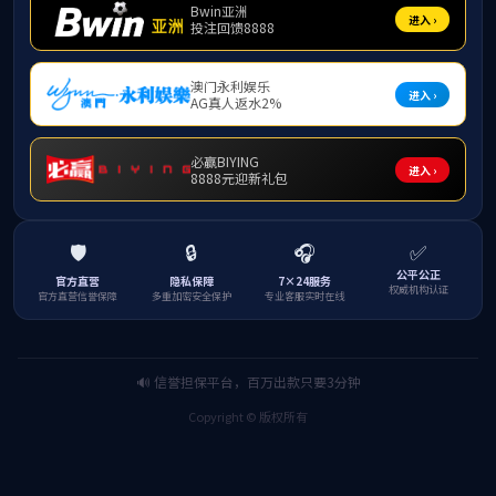
中冶赛迪集团一行来院交流座谈
2026-02-04
2026-02-03
凝聚育人合力 赋能时代新人——学院召开思政工作专题研讨会
2026-02-02
哈尔滨工业大学mksport体育领导一行来院交流座谈
能源学院召开学期末教职工大会
2026-01-29
2026-01-19
能聚中南，源起新程——mksport体育中国校友总会mksport体育分会成立大会成功举办
2026-01-14
mksport体育中国牵头的国家重点研发计划“政府间国际科技创新合作”专项项目启动
2025-12-10
湘投能源岳州2×100万千瓦燃煤发电工程生产准备人员理论培训班圆满结业
2025-12-08
2025年全国高校能源类学院党建思政工作论坛在mksport体育中国举行